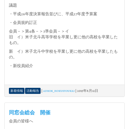
議題
・平成26年度決算報告並びに、平成27年度予算案
・会員規約訂正
会員－＞第4条－＞3準会員－＞イ
旧 イ）米子北斗高等学校を卒業し更に他の高校を卒業した
もの。
新 イ）米子北斗中学校を卒業し更に他の高校を卒業したも
の。
・新役員紹介
|
admin_hokusyoukai
|
2015年8月12日
新着情報
活動報告
同窓会総会 開催
会員の皆様へ