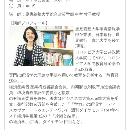
定 員：300名
講 師：慶應義塾大学総合政策学部 中室 牧子教授
【講師プロフィール】
慶應義塾大学環境情報学
部卒業後、日本銀行、世
界銀行、東北大学を経て
現職。
コロンビア大学公共政策
大学院にてMPA、コロン
ビア大学で教育経済学の
Ph.D.取得。
専門は経済学の理論や手法を用いて教育を分析する「教育経
済学」。
経済産業省 産業構造審議会委員、内閣府 規制改革推進会議委
員、環境省政策評価委員など複数
の有識者委員を兼任。著書はビジネス書大賞2016準大賞を受
賞し発行部数30万部を突破した「『学力』の経済学」(ディ
スカヴァー・トゥエンティワン)、週刊ダイヤモンド2017年ベ
スト経済学書第1位の「『原因と結果』
の経済学」(共著、ダイヤモンド社)など。