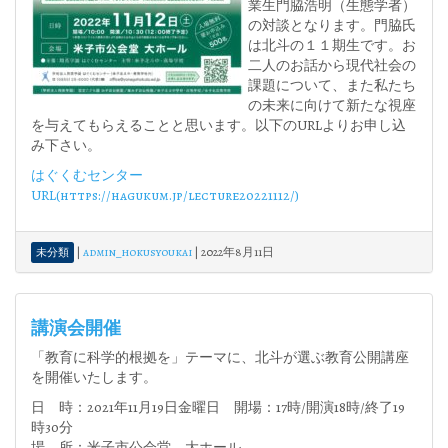
業生門脇浩明（生態学者）
の対談となります。門脇氏
は北斗の１１期生です。お
二人のお話から現代社会の
課題について、また私たち
の未来に向けて新たな視座
を与えてもらえることと思います。以下のURLよりお申し込
み下さい。
はぐくむセンター
URL(https://hagukum.jp/lecture20221112/)
|
admin_hokusyoukai
|
2022年8月11日
未分類
講演会開催
「教育に科学的根拠を」テーマに、北斗が選ぶ教育公開講座
を開催いたします。
日 時：2021年11月19日金曜日 開場：17時/開演18時/終了19
時30分
場 所：米子市公会堂 大ホール