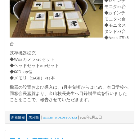
◆65インチ
モニタ×2台
◆55インチ
モニタ×6台
◆モニタス
タンド×8台
◆AppleTV×8
台
既存機器拡充
◆Webカメラ×19セット
◆ヘッドセット×19セット
◆SSD ×19個
◆メモリ（16GB）×19本
機器の設置および導入は、1月中旬頃からはじめ、本日学校へ
同窓会長嘉賀より、金山校長先生へ目録贈呈式を行いました
ことをここで、報告させていただきます。
|
admin_hokusyoukai
|
2021年2月27日
新着情報
未分類