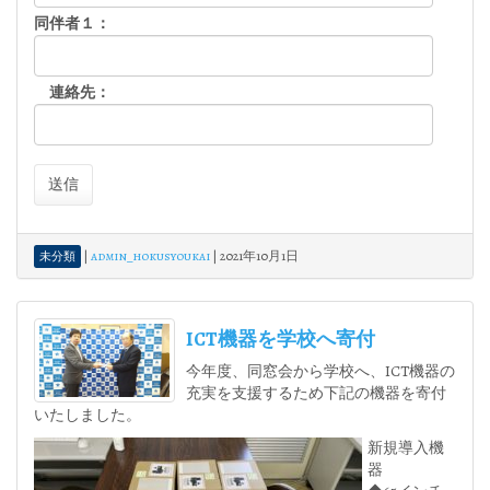
同伴者１：
連絡先：
|
admin_hokusyoukai
|
2021年10月1日
未分類
ICT機器を学校へ寄付
今年度、同窓会から学校へ、ICT機器の
充実を支援するため下記の機器を寄付
いたしました。
新規導入機
器