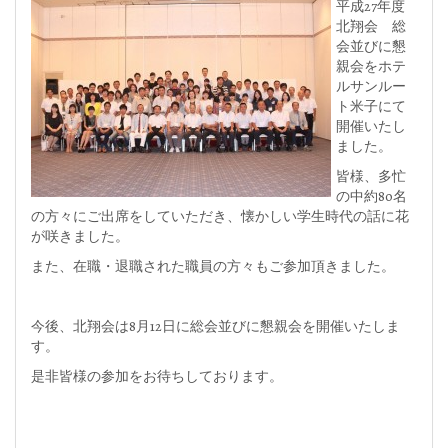
平成27年度
北翔会 総
会並びに懇
親会をホテ
ルサンルー
ト米子にて
開催いたし
ました。
皆様、多忙
の中約80名
の方々にご出席をしていただき、懐かしい学生時代の話に花
が咲きました。
また、在職・退職された職員の方々もご参加頂きました。
今後、北翔会は8月12日に総会並びに懇親会を開催いたしま
す。
是非皆様の参加をお待ちしております。