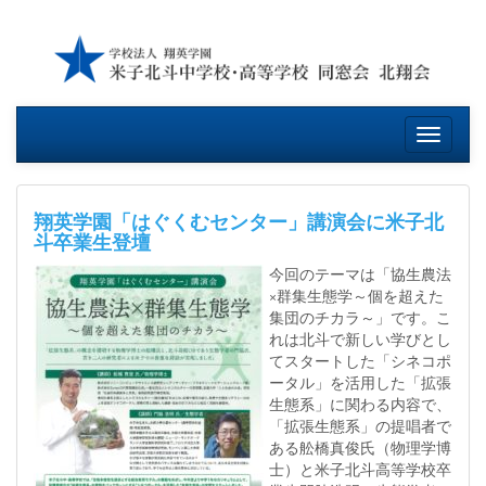
Skip
to
content
Toggle
navigat
翔英学園「はぐくむセンター」講演会に米子北
斗卒業生登壇
今回のテーマは「協生農法
×群集生態学～個を超えた
集団のチカラ～」です。こ
れは北斗で新しい学びとし
てスタートした「シネコポ
ータル」を活用した「拡張
生態系」に関わる内容で、
「拡張生態系」の提唱者で
ある舩橋真俊氏（物理学博
士）と米子北斗高等学校卒