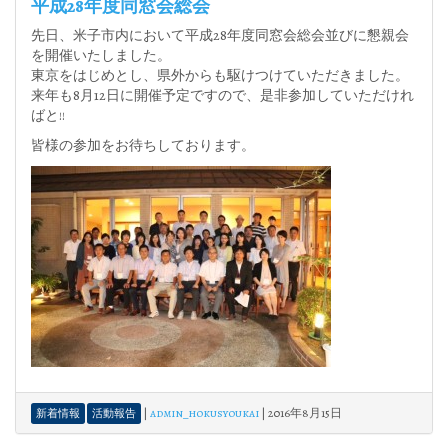
平成28年度同窓会総会
先日、米子市内において平成28年度同窓会総会並びに懇親会
を開催いたしました。
東京をはじめとし、県外からも駆けつけていただきました。
来年も8月12日に開催予定ですので、是非参加していただけれ
ばと!!
皆様の参加をお待ちしております。
|
admin_hokusyoukai
|
2016年8月15日
新着情報
活動報告